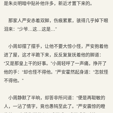
是朱炎明暗中贴补他许多，新近才置下来的。
那家人严安赤着双脚，伤痕累累，骇得几乎掉下眼
泪来：“少爷…这…这是…”
小周却摆了摆手，让他不要大惊小怪，严安抱着他
进了屋，这才半跪下来，反反复复抚着他的脚道：
“又是那皇上干的好事。”小周轻呼了一声痛，挣开了
他的手：“却也怪不得他。”严安霍然起身道：“怎就怪
不得他。”
小周静默了半晌，却答非所问道：“便是再聪敏的
人，一沾了情字，竟也愚钝至此了。”严安震惊的瞪