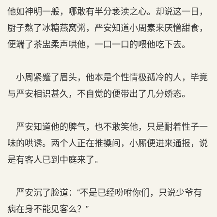
他如神明一般，哪敢有半分亵渎之心。却说这一日，
厨子熬了冰糖燕窝粥，严安知道小周素来厌憎甜食，
便端了茶盅柔声哄他，一口一口的喂他吃下去。
小周紧蹙了眉头，他本是个性情极孤冷的人，毕竟
与严安相识甚久，不自觉的便带出了几分娇态。
严安知道他的脾气，也不敢笑他，只是耐着性子一
味的哄诱。两个人正在推搡间，小厮便进来通报，说
是有客人已到中庭来了。
严安沉了脸道：“不是已经吩咐你们，只说少爷有
病在身不能见客么？”