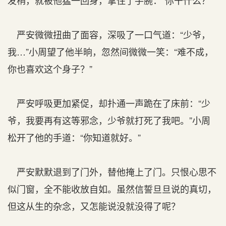
发稍，就被他猛一回身，拿住了手腕：“你干什么？”
严安微微扭曲了面容，深吸了一口气道：“少爷，
我…”小周望了他半晌，忽然间微微一笑：“难不成，
你也喜欢这个身子？”
严安呼吸更加紧促，却扑通一声跪在了床前：“少
爷，我要再有这等邪念，少爷就打死了我吧。”小周
松开了他的手道：“你知道就好。”
严安默默退到了门外，替他掩上了门。只恨心思不
似门窗，全不能收放自如。虽然信誓旦旦说的真切，
但这从生的杂念，又怎能说没就没得了呢？