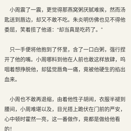
小周震了一震，更觉得那燕窝粥厌腻难挨，然而汤
匙送到唇边，却又不敢不吃。朱炎明仿佛也见不得他
委屈，笑着揽了他道：“却当真是吃药了。”
只一手便将他抱到了怀里，含了一口白粥，强行捏
开了他的嘴。小周哪料到他在人前也敢这样放肆，呜
咽着想挣脱他，却猛觉唇角一痛，竟被他硬生的掐出
血来。
小周也不敢再退缩，由着他性子胡闹，衣服半褪到
腰间，小周难堪以及，目光搭上跪伏在门前的严安，
心中顿时霍然一亮，这一番做作，竟都是做给他看
的！