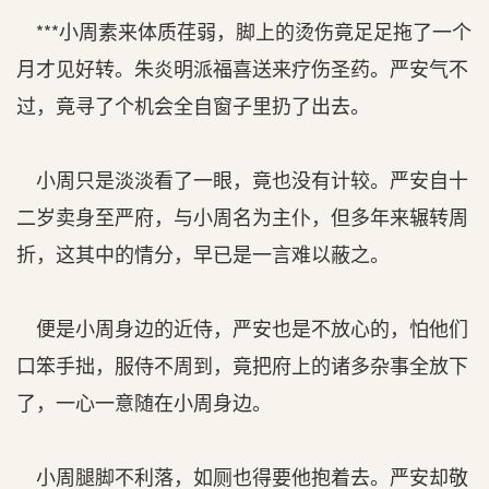
***小周素来体质荏弱，脚上的烫伤竟足足拖了一个
月才见好转。朱炎明派福喜送来疗伤圣药。严安气不
过，竟寻了个机会全自窗子里扔了出去。
小周只是淡淡看了一眼，竟也没有计较。严安自十
二岁卖身至严府，与小周名为主仆，但多年来辗转周
折，这其中的情分，早已是一言难以蔽之。
便是小周身边的近侍，严安也是不放心的，怕他们
口笨手拙，服侍不周到，竟把府上的诸多杂事全放下
了，一心一意随在小周身边。
小周腿脚不利落，如厕也得要他抱着去。严安却敬