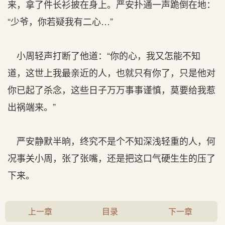
来，拿了件长衫披在身上。严安扑通一声跪倒在地：
“少爷，你若疑我有二心…”
小周轻声打断了他道：“你的心，我又怎能不知
道，这世上我最亲近的人，也就只有你了，只是他对
你已起了杀念，这些日子万万事事谨慎，莫要给我惹
出祸端来。”
严安静默半晌，终究不是个不知深浅轻重的人，何
况事关小周，张了张嘴，还是把这口气硬生生的压了
下来。
上一章
目录
下一章