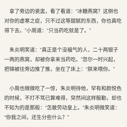
拿了旁边的瓷盅，看了看道：“冰糖燕窝？这倒也
对你的虚寒之症，只不过这等甜腻的东西，你也真吃
得下去。”小周道：“只当药吃就是了。”
朱炎明笑道：“真正是个没福气的人，二十两银子
一两的燕窝，却被你拿来当药吃。”忽尔一时兴起，
把锦被往旁边推了推，坐在了床上：“朕来喂你。”
小周也微微吃了一惊，朱炎明待他，罕有和颜悦色
的时候，不打不骂已算难得，突然间这样殷勤，却也
不知为的是那般：“怎敢劳动皇上。”朱炎明微笑道：
“你我之间，还生分些什么？”