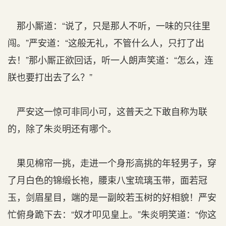
那小厮道：“说了，只是那人不听，一味的只往里
闯。”严安道：“这般无礼，不管什么人，只打了出
去！”那小厮正欲回话，听一人朗声笑道：“怎么，连
朕也要打出去了么？”
严安这一惊可非同小可，这普天之下敢自称为联
的，除了朱炎明还有哪个。
果见棉帘一挑，走进一个身形高挑的年轻男子，穿
了月白色的锦缎长袍，腰束八宝琉璃玉带，面若冠
玉，剑眉星目，端的是一副皎若玉树的好相貌！严安
忙俯身跪下去：“奴才叩见皇上。”朱炎明笑道：“你这