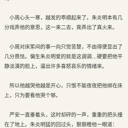
小周心头一寒，越发的乖顺起来了。朱炎明本有几
分戏弄他的意思，这一来二去，竟弄出了真火来。
小周对床笫间的事一向只觉苦楚，不由得便显出了
几分畏怯。偏生朱炎明爱的就是这调调…硬要把他平
静淡漠的脸上，逼出许多喜怒哀乐的情绪来。
所以他越哭他越是开心，只恨不能夜夜把他绑在床
上，只为要看他哭个够。
严安一直垂着头，这时却砰的一声，重重的把头撞
在了地上。朱炎明猛的回过头，狠狠瞪他一眼道：