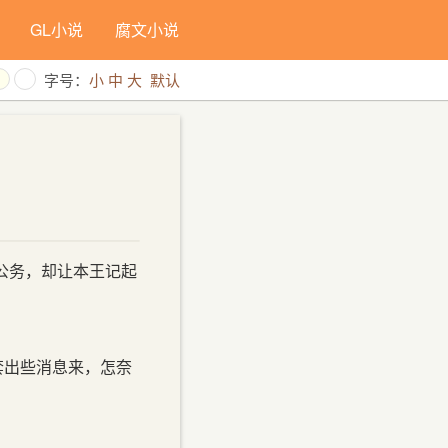
GL小说
腐文小说
字号：
小
中
大
默认
公务，却让本王记起
套出些消息来，怎奈