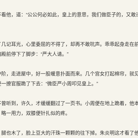
看他，道：“公公何必如此，皇上的意思，我们做臣子的，又敢
几记耳光，心里委屈的不得了，却再不敢吭声。乖乖起身走在
殿前停下了脚步：“严大人请。”
阶，走进屋中，好一股暖意扑面而来。几个宫女打起棉帘，就
一撩官服跪了下去：“微臣严小周叩见皇上。”
曾听到，许久，才缓缓翻过了一页书。小周便在地上跪着，他
，略一用力，双膝便针扎似的疼。
腿也木了，脸上豆大的汗珠一颗颗的往下掉。朱炎明这才看了他