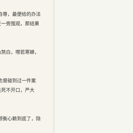
自尊，最便给的办法
在一旁围观，那结果
色煞白，噤若寒蝉，
也曾碰到过一件案
关死不开口，严大
颗衡心赖到底了，除