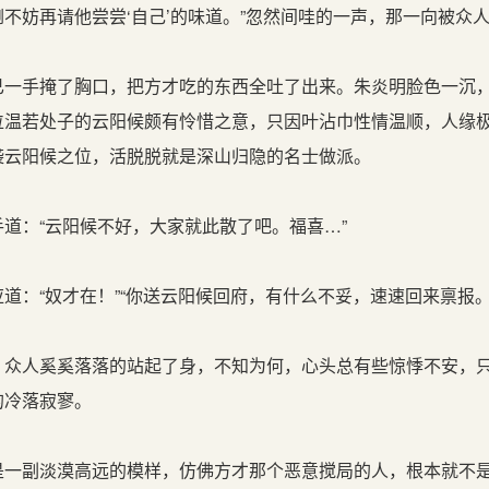
不妨再请他尝尝‘自己’的味道。”忽然间哇的一声，那一向被众人
一手掩了胸口，把方才吃的东西全吐了出来。朱炎明脸色一沉
位温若处子的云阳候颇有怜惜之意，只因叶沾巾性情温顺，人缘
袭云阳候之位，活脱脱就是深山归隐的名士做派。
道：“云阳候不好，大家就此散了吧。福喜…”
：“奴才在！”“你送云阳候回府，有什么不妥，速速回来禀报。”
众人奚奚落落的站起了身，不知为何，心头总有些惊悸不安，
的冷落寂寥。
一副淡漠高远的模样，仿佛方才那个恶意搅局的人，根本就不