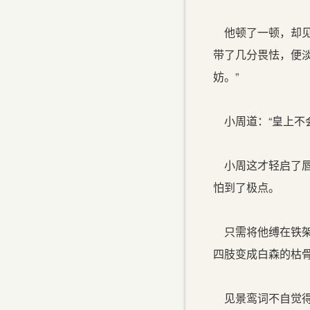
他顿了一顿，却见
带了几分畏怯，便淡
妨。”
小周道：“皇上不会
小周这才轻启了唇
怕到了极点。
只需将他缚在铁架
四肢变成白森的枯
见景鸾词不自觉得