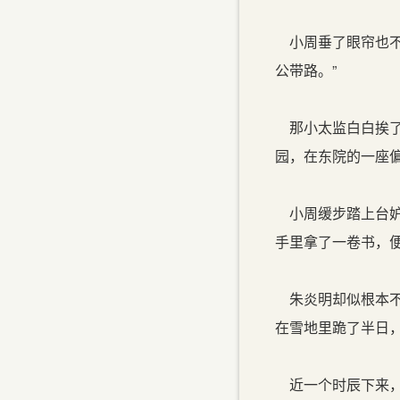
小周垂了眼帘也不
公带路。”
那小太监白白挨了
园，在东院的一座偏
小周缓步踏上台妒
手里拿了一卷书，便
朱炎明却似根本不
在雪地里跪了半日
近一个时辰下来，