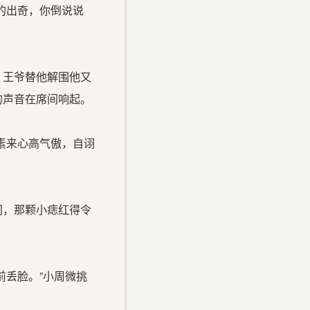
的出奇，你倒说说
，王爷替他解围他又
的声音在席间响起。
素来心高气傲，自诩
间，那颗小痣红得令
丢脸。”小周微挑