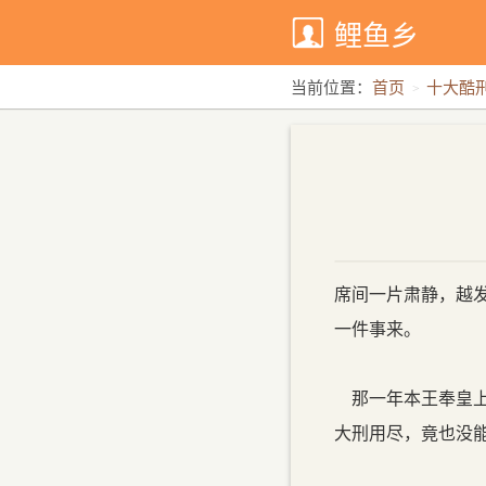
鲤鱼乡
当前位置：
首页
十大酷
席间一片肃静，越
一件事来。
那一年本王奉皇上
大刑用尽，竟也没