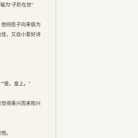
输为“子阶在世”
，他待臣子向来极为
极佳，又自小爱好诗
“是，皇上。”
只觉得乘兴而来败兴
是他。