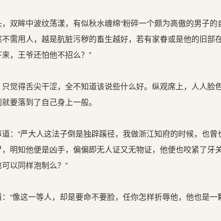
，双眸中波纹荡漾，有似秋水缠绵“粉碎一个颇为高傲的男子的
然不需用人，越是肮脏污秽的畜生越好，若有家眷或是他的旧部
来，王爷还怕他不招么？”
只觉得舌尖干涩，全不知道该说些什么好。纵观席上，人人脸
刑就要落到了自己身上一般。
道：“严大人这法子倒是独辟蹊径，我做浙江知府的时候，也曾
尸，明知他便是凶手，偏偏即无人证又无物证，他便也咬紧了牙
可以同样泡制么？”
：“像这一等人，却是要命不要脸，任你怎样折辱他，他也是一