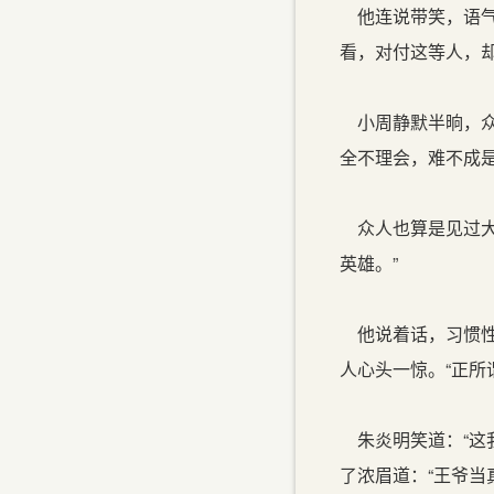
他连说带笑，语气
看，对付这等人，却
小周静默半晌，众
全不理会，难不成
众人也算是见过大
英雄。”
他说着话，习惯性
人心头一惊。“正所
朱炎明笑道：“这
了浓眉道：“王爷当