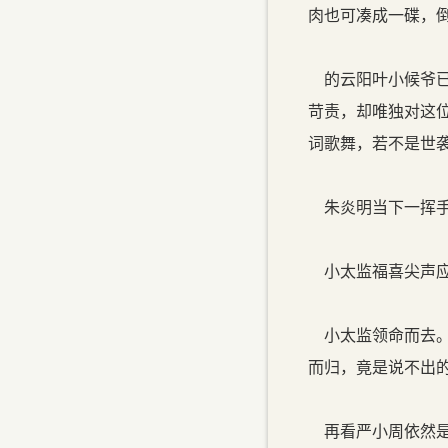
肉也可凑成一碟，倒
的云阳叶小候爷已
苛责，却唯独对这
词歌舞，若不是世
朱炎明当下一挥手
小太监福喜尖声应道
小太监领命而去。
而归，竟是说不出
再看严小周依然是