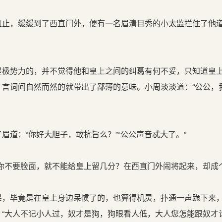
止，缓缓到了西直门外，便有一名眉清目秀的小太监拦住了他道
极势力的，并不觉得他和皇上之间的纠葛有何不妥，只知道皇
，言词间自然而然的就带出了鄙薄的意味。小周淡淡道：“公公，
道：“你好大胆子，敢抗旨么？”“公公声音忒大了。”
你不要脸面，就不能给皇上留几分？在西直门外闹将起来，却成个
，毕竟是在皇上身边呆惯了的，也算得机灵，扑通一声跪下来
“大人不记小人过，奴才是狗，狗眼看人低，大人您怎能跟奴才计