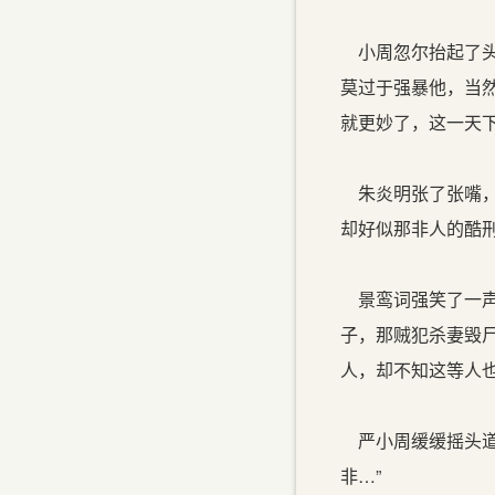
小周忽尔抬起了头
莫过于强暴他，当
就更妙了，这一天下
朱炎明张了张嘴，
却好似那非人的酷
景鸾词强笑了一声
子，那贼犯杀妻毁
人，却不知这等人也
严小周缓缓摇头道
非…”