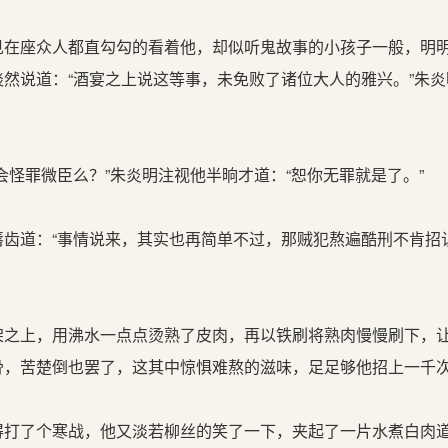
在座众人都直勾勾的看着他，却似听鬼故事的小孩子一般，明
然说道：“酒宴之上说这等事，未免败了诸位大人的雅兴。”朱炎
怪罪微臣么？”朱炎明注视他半晌才道：“恕你无罪就是了。”
齿道：“事情说来，其实也再简单不过，那贼犯熬遍酷刑不肯招
之上，用沸水一点点烫熟了皮肉，再以铁刷将熟肉慢慢刷下，
骨，苦楚倒也罢了，这其中惊惧难熬的滋味，足足够他招上一千次
打了个寒战，他又淡若柳丝的笑了一下，夹起了一片水煮白肉道