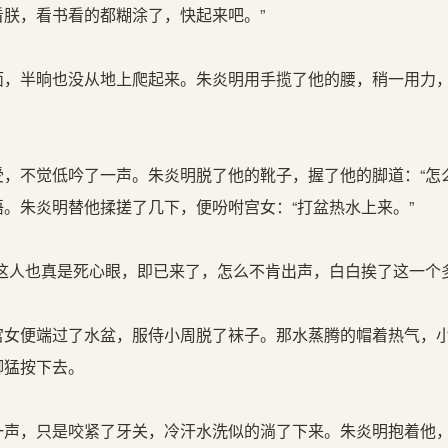
看朕，看书看的都糊涂了，快起来吧。”
，半晌也没从地上爬起来。朱炎明用手揽了他的腰，稍一用力
，不觉低吟了一声。朱炎明脱了他的靴子，握了他的脚道：“怎么
。朱炎明替他揉搓了几下，便吩咐宫女：“打盆热水上来。”
这人也真是死心眼，即已来了，怎么不肯出声，白白挨了这一个多
女便端过了水盆，服侍小周脱了袜子。那水蒸腾的帽着热气，
脚猛按下去。
声，只是咬紧了牙关，冷汗水洗似的淌了下来。朱炎明抱着他