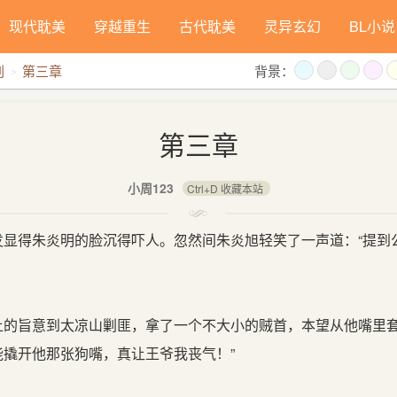
现代耽美
穿越重生
古代耽美
灵异玄幻
BL小说
刑
第三章
背景：
第三章
小周123
Ctrl+D 收藏本站
发显得朱炎明的脸沉得吓人。忽然间朱炎旭轻笑了一声道：“提到
的旨意到太凉山剿匪，拿了一个不大小的贼首，本望从他嘴里
能撬开他那张狗嘴，真让王爷我丧气！”