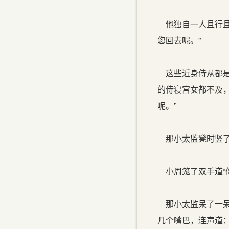
他独自一人且行且
您回去呢。”
这些近身侍从都是
的侍寝宫女都不及
呢。”
那小太监凳时竖了眉
小周笼了双手道“
那小太监呆了一呆
几个嘴巴，连声道：