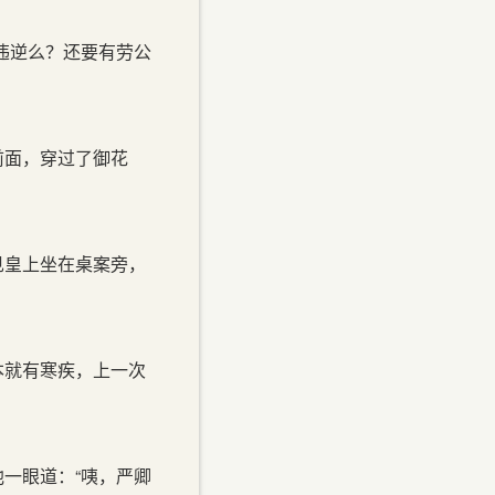
违逆么？还要有劳公
前面，穿过了御花
见皇上坐在桌案旁，
本就有寒疾，上一次
一眼道：“咦，严卿