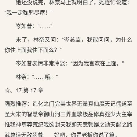
她还没说完，林奈马上就明白了，她连忙说道：
“我一定鞠躬尽瘁！”
岑如昔：“……”
末了，林奈又问：“岑总监，我能问问，为什么
你住上面我住下面么？”
岑如昔表情非常冷淡：“因为我喜欢在上面。”
林奈：“……哦。”
☆、17.第 17 章
强烈推荐：造化之门完美世界无量真仙魔天记儒道至
圣大宋的智慧帝御山河三界血歌极品修真强少大主宰
惟我神尊莽荒纪我欲封天我即天意韩娱之勋天醒之路
武尊道无敌药尊 好吧，你是老板你说了算。