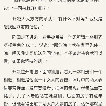
陈阔就站在外面，以他习惯的歪式站姿靠在门
边：“一回来就开电脑？”
齐凛大大方方的承认：“有什么不对吗？我只是
想找回以前的记忆。”
陈阔走了进来，右手被吊着，他无所谓地坐到齐
凛橘黄色的床上，说道：“那你晚上就在家里先住一
晚，明天我让司机送你回学校。亲子鉴定待会就可以
做，如果你坚持的话。”
齐凛拉开电脑下面的抽屉，看到一本相册和一个
相框，相框是他跟一个女人的合照，照片中的两人表
情非常拘谨，没有普通母子拍照的亲昵。母亲是坐在
凳子，儿子木着脸站在她身侧，后面的房子有点年
份，但能看得出宅子是大户人家的房子，估计那就是