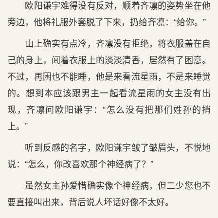
欧阳谦宇难得没有反对，顺着齐凛的姿势坐在他
旁边，他将礼服外套脱了下来，扔给齐凛：“给你。”
山上确实有点冷，齐凛没有拒绝，将衣服盖在自
己的身上，闻着衣服上的淡淡清香，居然有了困意。
不过，再困也不能睡，他是来看流星雨，不是来睡觉
的。想到本应该跟男主一起看流星雨的女主没有出
现，齐凛问欧阳谦宇：“怎么没有把那们姓孙的捎
上。”
听到反感的名字，欧阳谦宇皱了皱眉头，不悦地
说：“怎么，你改喜欢那个神经病了？”
虽然女主孙爱惜确实像个神经病，但二少您也不
要直接叫出来，背后说人坏话好像不太好。