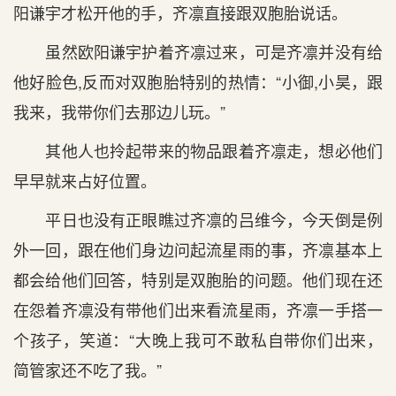
阳谦宇才松开他的手，齐凛直接跟双胞胎说话。
虽然欧阳谦宇护着齐凛过来，可是齐凛并没有给
他好脸色,反而对双胞胎特别的热情：“小御,小昊，跟
我来，我带你们去那边儿玩。”
其他人也拎起带来的物品跟着齐凛走，想必他们
早早就来占好位置。
平日也没有正眼瞧过齐凛的吕维今，今天倒是例
外一回，跟在他们身边问起流星雨的事，齐凛基本上
都会给他们回答，特别是双胞胎的问题。他们现在还
在怨着齐凛没有带他们出来看流星雨，齐凛一手搭一
个孩子，笑道：“大晚上我可不敢私自带你们出来，
简管家还不吃了我。”