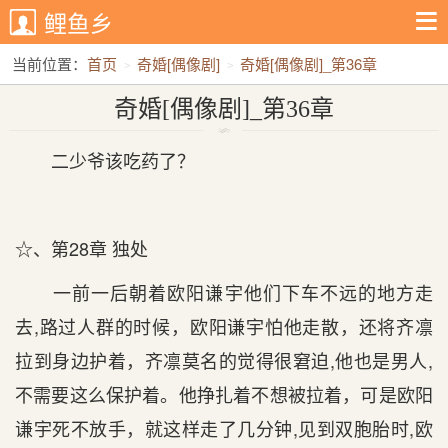
鲤鱼乡
当前位置：
首页
奇婚[偶像剧]
奇婚[偶像剧]_第36章
奇婚[偶像剧]_第36章
二少爷该吃药了？
☆、第28章 独处
一前一后朝着欧阳谦宇他们下车不远的地方走
去,路过人群的时候，欧阳谦宇怕他走散，还将齐凛
拉到身边护着，齐凛莫名的觉得很窘迫,他也是男人,
不需要这么保护着。他挣扎着不想被拉着，可是欧阳
谦宇死不放手，就这样走了几分钟,见到双胞胎时,欧