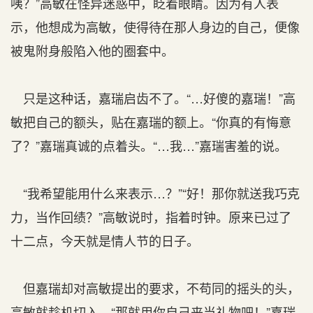
咦？”高敏在怪异迷惑中，眨着眼睛。因为有人表
示，他想成为高敏，使得待在那人身边的自己，便像
被鬼附身般陷入他的圈套中。
只是这种话，嘉瑞启齿不了。“…好傻的嘉瑞！”高
敏把自己的额头，贴在嘉瑞的额上。“你真的有悔意
了？”嘉瑞真诚的点着头。“…我…”嘉瑞害羞的说。
“我希望能用什么来表示…？”“好！那你就送我巧克
力，当作回绩？”高敏说时，指着时钟。原来已过了
十二点，今天就是情人节的日子。
但嘉瑞却对高敏提出的要求，不苟同的摇头的头，
高敏就趁机切入。“那就用你自己来当礼物吧！”嘉瑞