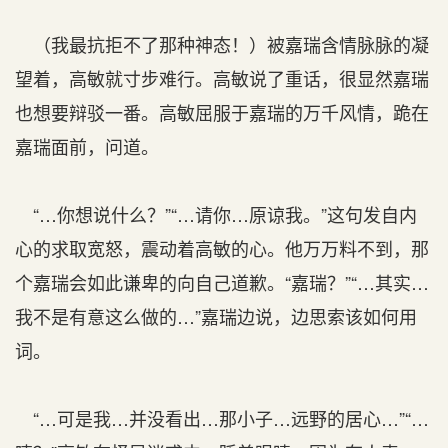
（我最抗拒不了那种神态！）被嘉瑞含情脉脉的凝
望着，高敏就寸步难行。高敏说了重话，很显然嘉瑞
也想要辩驳一番。高敏屈服于嘉瑞的万千风情，跪在
嘉瑞面前，问道。
“…你想说什么？”“…请你…原谅我。”这句发自内
心的求取宽怒，震动着高敏的心。他万万料不到，那
个嘉瑞会如此谦卑的向自己道歉。“嘉瑞？”“…其实…
我不是有意这么做的…”嘉瑞边说，边思索该如何用
词。
“…可是我…并没看出…那小子…远野的居心…”“…