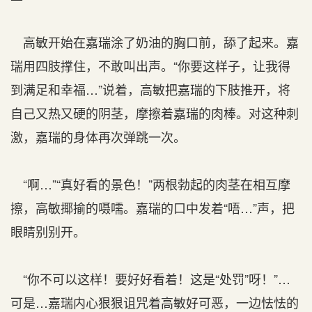
高敏开始在嘉瑞涂了奶油的胸口前，舔了起来。嘉
瑞用四肢撑住，不敢叫出声。“你要这样子，让我得
到满足和幸福…”说着，高敏把嘉瑞的下肢推开，将
自己又热又硬的阴茎，摩擦着嘉瑞的肉棒。对这种刺
激，嘉瑞的身体再次弹跳一次。
“啊…”“真好看的景色！”两根勃起的肉茎在相互摩
擦，高敏揶揄的嗫嚅。嘉瑞的口中发着“唔…”声，把
眼睛别别开。
“你不可以这样！要好好看着！这是“处罚”呀！”…
可是…嘉瑞内心狠狠诅咒着高敏好可恶，一边怯怯的