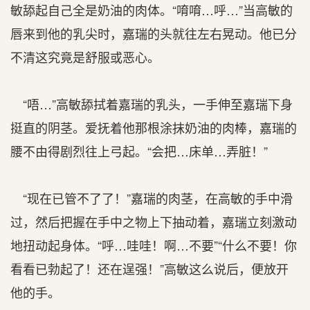
敏舔起自己全是奶油的肉体。“唷唷…呼…”当高敏的
唇来到他的乳尖时，嘉瑞的头就往左右晃动。他已分
不清这究竟是舒服或恶心。
“唔…”高敏舔拭着嘉瑞的乳头，一手伸至嘉瑞下身
挺直的阴茎。爱抚着他那根涂抹奶油的肉棒，嘉瑞的
腰不由得剧烈往上弓起。“会把…床单…弄脏！”
“现在已管不了了！”嘉瑞的肉茎，在高敏的手中滑
过，然后把握在手中之物上下抽动着，嘉瑞立刻激动
地扭动起身体。“呼…哇哇！啊…不要”“什么不要！你
看看已勃起了！还在逞强！”高敏这么说后，便放开
他的手。