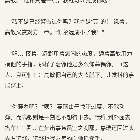
高敏。“或许只差一点，我就可以变成你喽！”
“我不是已经警告过你吗？我才是“真”的！”说着，
高敏又赏对方一拳。“你永远成不了我！”
“呜…”接着，远野用着悠闲的态度，舔着高敏用力
揍他的手指，那样子活像他是多么仰慕偶像。（这
人…真可怕！）高敏把自己的大衣脱下，让发抖的嘉
瑞穿上。
“你穿着吧？”“咦？”嘉瑞由于惊吓过度，不能动
弹。而高敏则是一刻也不想待下去。“我们到外面去
搭车！”“唔…”在步出事务员室之刹那，嘉瑞还回过头
去看远野，远野也很友善的向他摇摇手。