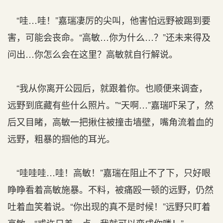
“哇…哇！”嘉瑞凄厉的尖叫，他害怕远野被踢到要
害，可能会丧命。“高敏…你为什么…？”还未来得及
问出…你怎么会在这里？高敏就自行解说。
“我从你离开公园后，就跟着你。也顺便来调查，
远野到底藏有些什么照片。”“天啊…”嘉瑞吓呆了，然
后又目睹，高敏一把揪住被撞击墙壁，嘴角流着血的
远野，粗暴的掴他的耳光。
“哇哇哇…哇！高敏！”嘉瑞在阻止不了下，只好眼
睁睁看着高敏施暴。不料，被痛殴一顿的远野，仍然
吐着血笑着说。“你出现的真不是时候！”远野只盯着