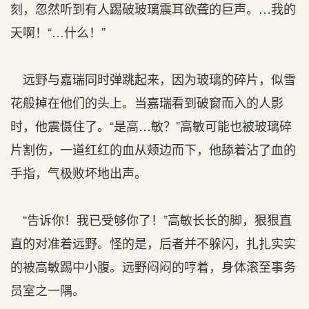
刻，忽然听到有人踢破玻璃震耳欲聋的巨声。…我的
天啊！“…什么！”
远野与嘉瑞同时弹跳起来，因为玻璃的碎片，似雪
花般掉在他们的头上。当嘉瑞看到破窗而入的人影
时，他震慑住了。“是高…敏？”高敏可能也被玻璃碎
片割伤，一道红红的血从颊边而下，他舔着沾了血的
手指，气极败坏地出声。
“告诉你！我已受够你了！”高敏长长的脚，狠狠直
直的对准着远野。怪的是，后者并不躲闪，扎扎实实
的被高敏踢中小腹。远野闷闷的哼着，身体滚至事务
员室之一隅。