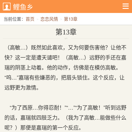
鲤鱼乡
当前位置：
首页
恋恋风情
第13章
第13章
（高敏…）既然如此喜欢，又为何要伤害他？让他不
快？这一定是遭天谴吧！（高敏…）远野的手还在嘉
瑞的阴茎上动着。他的动作，仿佛是在模仿高敏。
“呜…”嘉瑞有些嫌恶的，把眉头锁住。这个反应，让
远野更为激情。
“为了西原…你得忍耐！”“…”“为了高敏！”听到远野
的话，嘉瑞就四肢乏力。（我为了高敏…能做些什么
呢？）那便是嘉瑞的第一个反应。