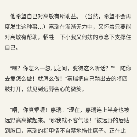
他希望自己对高敏有所助益。（当然，希望不会再
度发生这种事…）嘉瑞在渐渐无力中，又怀着只要能
对高敏有帮助，牺牲一下小我又何妨的意念下支撑住
自己。
“嘿？你怎么一忽儿之间，变得这么听话？”“…随你
去爱怎么做！就怎么做！”嘉瑞把自己豁出去的将四
肢打开，就见到远野会心的微笑。
“唔，你真乖喔！嘉瑞。”现在，嘉瑞连上半身也被
远野高高掀起来。“那我就不客气喽！”被远野的唇贴
到胸口，嘉瑞的指甲情不自禁地掐住席子。正在此