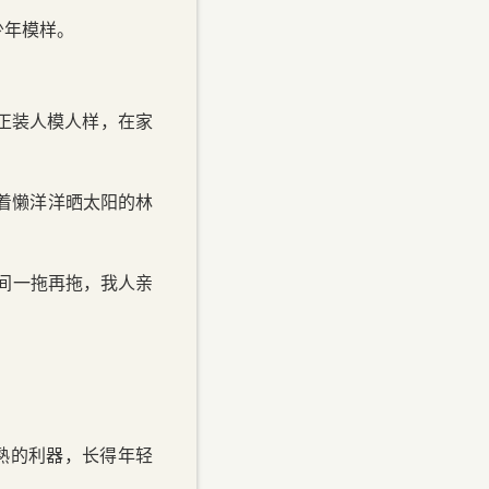
少年模样。
正装人模人样，在家
见着懒洋洋晒太阳的林
间一拖再拖，我人亲
成熟的利器，长得年轻