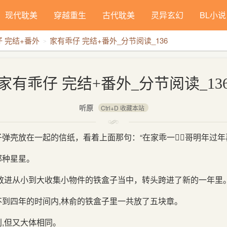
现代耽美
穿越重生
古代耽美
灵异玄幻
BL小说
 完结+番外
家有乖仔 完结+番外_分节阅读_136
背景：
家有乖仔 完结+番外_分节阅读_13
听原
Ctrl+D 收藏本站
弹壳放在一起的信纸，看着上面那句：“在家乖一，哥明年过年
那种星星。
,放进从小到大收集小物件的铁盒子当中，转头跨进了新的一年里
不到四年的时间内,林俞的铁盒子里一共放了五块章。
,但又大体相同。