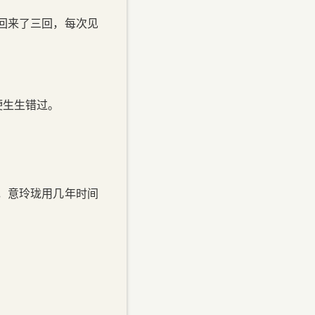
回来了三回，每次见
硬生生错过。
，意玲珑用几年时间
。