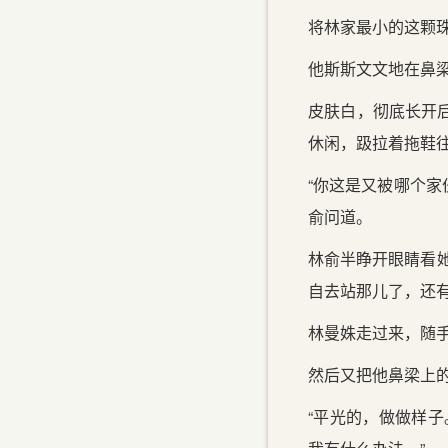
将林家最小的这颗
他斯斯文文地在鼻
皮肤白，彻底长开
休闲，趿拉着拖鞋
“你这是又被哪个家
俞问道。
林俞半睁开眼睛看
自去站那儿了，还有
林曼姝走过来，随
然后又把他鼻梁上的
“平光的，做做样子