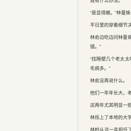
我有什么办法。”
“是显得嫩。”林曼
平日里的穿着细节
林俞边吃边问林曼
错。”
“找隔壁几个老太太
毛病多。”
林俞没再说什么。
他们一年年长大，
这两年尤其明显一
林烁上了本地的大
林柏从这一年担任