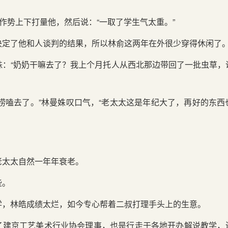
姝作势上下打量他，然后说：“一取了学生气太重。”
决定了他和人谈判的结果，所以林俞这两年在外很少穿得休闲了
姝：“奶奶干嘛去了？我上个月托人从西北那边带回了一批虫草，
唠嗑去了。”林曼姝叹口气，“老太太这是年纪大了，再好的东
老太太自然一年年衰老。
些。
学，林皓成绩太烂，如今专心帮着二叔打理手头上的生意。
了建京工艺美术行业协会理事，也是行走于各地开办解说教学，