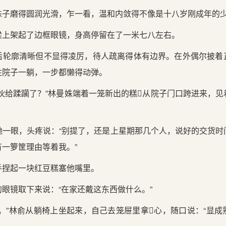
珠子磨得圆润光滑，乍一看，温和内敛得不像是十八岁刚成年的
梁上架起了边框眼镜，身高停留在了一米七八左右。
后轮廓清晰但不显得凌厉，待人疏离得体有边界。在外偶尔披着
往院子一躺，一步都懒得动弹。
伙给蹂躏了？”林曼姝端着一笼新出的糕从院子门口跨进来，
她一眼，头疼说：“别提了，还是上星期那几个人，说好的交货时
一箩筐理由等着我。”
手捏起一块红豆糕塞他嘴里。
眼镜取下来说：“在家还戴这东西做什么。”
。”林俞从躺椅上坐起来，自己去笼屉里拿心，随口说：“显