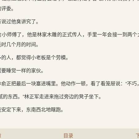
的评委。
有说过他臭讲究了。
俞小师傅了，他是林家木雕的正式传人，手里一年会接一到两个
耗时几个月的时间。
多的人，都觉得小老板是个劳模。
需要睡觉一样的家伙。
俞正把最后一块塞进嘴里。他动作一顿，看了看笼屉说：“不巧
腻的东西。”林正军走进来拖过旁边的凳子坐下。
能安定下来，东南西北地瞎跑。
章
目录