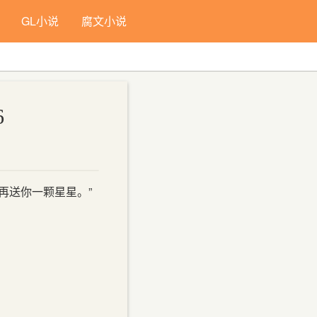
GL小说
腐文小说
字号：
小
中
大
默认
6
再送你一颗星星。”
。