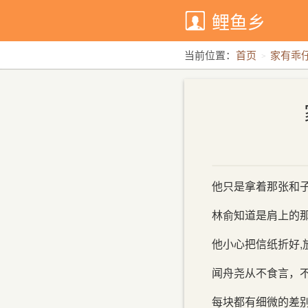
鲤鱼乡
当前位置：
首页
家有乖仔
他只是拿着那张和子
林俞知道是肩上的
他小心把信纸折好
闻舟尧从不食言，
每块都有细微的差别