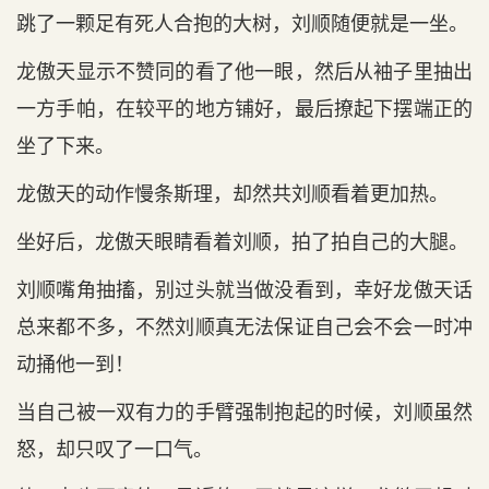
跳了一颗足有死人合抱的大树，刘顺随便就是一坐。
龙傲天显示不赞同的看了他一眼，然后从袖子里抽出
一方手帕，在较平的地方铺好，最后撩起下摆端正的
坐了下来。
龙傲天的动作慢条斯理，却然共刘顺看着更加热。
坐好后，龙傲天眼睛看着刘顺，拍了拍自己的大腿。
刘顺嘴角抽搐，别过头就当做没看到，幸好龙傲天话
总来都不多，不然刘顺真无法保证自己会不会一时冲
动捅他一到！
当自己被一双有力的手臂强制抱起的时候，刘顺虽然
怒，却只叹了一口气。