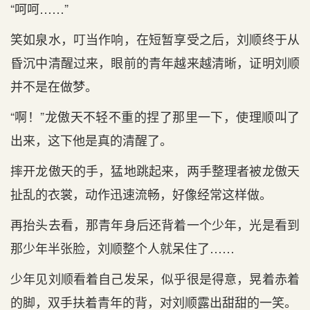
“呵呵……”
笑如泉水，叮当作响，在短暂享受之后，刘顺终于从
昏沉中清醒过来，眼前的青年越来越清晰，证明刘顺
并不是在做梦。
“啊！”龙傲天不轻不重的捏了那里一下，使理顺叫了
出来，这下他是真的清醒了。
摔开龙傲天的手，猛地跳起来，两手整理者被龙傲天
扯乱的衣裳，动作迅速流畅，好像经常这样做。
再抬头去看，那青年身后还背着一个少年，光是看到
那少年半张脸，刘顺整个人就呆住了……
少年见刘顺看着自己发呆，似乎很是得意，晃着赤着
的脚，双手扶着青年的背，对刘顺露出甜甜的一笑。