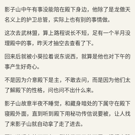
影子山中午有事没能陪在殿下身边，他除了是龙傲天
名义上的护卫总管，实际上也有别的事情做。
这次去武林盟，算上路程说长不短，足有一个半月没
理殿中的事，昨天才抽空去查看了下。
回来后就被小葵拉着说东说西，就算是他也对下午的
事产生好奇心。
不是因为介意殿下是主，不敢去问，而是因为他们太
了解殿下的性格，问也问不出什么来。
影子山故意半夜不睡觉，和藏身暗处的下属守在殿下
寝殿外面，直到听到殿下用秘功传信说要被，让人找
了来影子山就自动拿了走了进去。