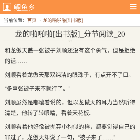
鲤鱼乡
当前位置：
首页
龙的啪啪啪[出书版]
龙的啪啪啪[出书版]_分节阅读_20
龙的啪啪啪[出书版]_分节阅读_20
和龙傲天盖一张被子刘顺还没有这个勇气，但是拒绝
的话……
刘顺看着龙傲天那双纯洁的眼珠子，有点开不了口。
“多拿张被子来不就行了。”
刘顺虽然是嘟囔着说的，但以龙傲天的耳力当然听得
清楚，他转了转眼睛，看着天花板。
刘顺看着他好像被抛弃小狗似的样，都要觉得自己的
罪过了，龙傲天却说了一句，“被子来了……”