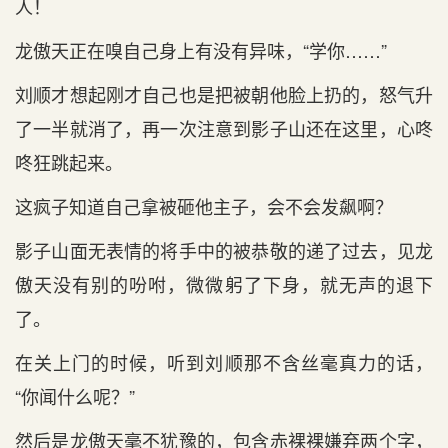
人！
龙傲天正在嗅自己身上有没有异味，“学你……”
刘顺才想起刚才自己也是把被朝他脸上扔的，怒气升
了一半就消了，再一次注意到影子山还在这里，心咚
咚狂跳起来。
这疯子知道自己拿被砸他主子，会不会发飙啊？
影子山面无表情的将手中的被恭敬的递了过去，见龙
傲天没有别的吩咐，微微躬了下身，就无声的退下
了。
在关上门的时候，听到刘顺那不含丝毫真力的话，
“你闻什么呢？”
然后是龙傲天毫不犹豫的，包含赤裸裸嫌弃两个字，