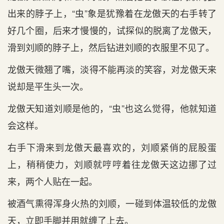
出来的脖子上，“虫”象是犹豫着在龙傲天的右手转了
好几个圈，后来才慢慢的，试探似的脱离了龙傲天，
滑到刘顺的脖子上，然后钻进刘顺的衣服里不见了。
龙傲天微翘了嘴，淡得不能再淡的笑容，对龙傲天来
说却是平生头一次。
龙傲天知道刘顺是他的，“虫”也这么觉得，他就知道
会这样。
右手下滑来到龙傲天最喜欢的，刘顺紧俏的屁股蛋
上，稍稍使力，刘顺就哼哼着往龙傲天这边挪了过
来，两个人贴在一起。
被酒气熏得浑身火热的刘顺，一碰到体温较低的龙傲
天，立即手脚并用就缠了上去。