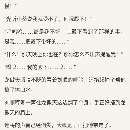
懂！”
“光听小葵说我就受不了，何况殿下！”
“呜呜呜……都是我不好，让殿下看到了那样的事，
是我……把殿下带坏的……”
“什么！那天晚上你也在？那你怎么不出声提醒我！”
“呜呜……我的殿下……呜……”
龙傲天眼睛不眨的看着刘顺的睡脸，还抬起袖子帮他
擦了擦口水。
刘顺哼唧一声往龙傲天这边翻了个身，手正好搭到龙
傲天的肩上。
连将的声音己经消失，大概是子山把他带走了。