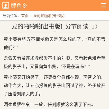
鲤鱼乡
当前位置：
首页
龙的啪啪啪[出书版]
龙的啪啪啪[出书版]_分节阅读_10
龙的啪啪啪[出书版]_分节阅读_10
黄小葵有些弄不懂龙傲天是怎么想的了，“真的不管
他们？”
龙傲天看着连求救都发不出的刘顺，又看脸色难看至
极的影子山，又看向黄小葵，“不是在玩吗？”
黄小葵又开始笑了，还笑得全身都在颤，声音之响、
动作之大，让专心报复的影子山回过了神，终于放开
了压着刘顺头的手。
酒壶狠狠往桌上一放，任刘顺就这么滑了下去。