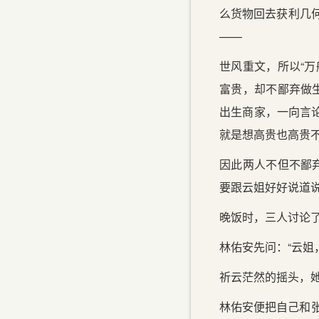
么货物回去获利几何
——
世风重文，所以“
富贵，却不鄙弃做
出生商家，一向言
就是想高贵也高贵不
因此两人不但不鄙
要跟云姐好好说道
晚饭时，三人讨论
林佑安先问：“云姐
祈云茫然的摇头，
林佑安便把自己和