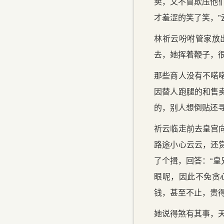
卖，又不曾欺压他
才羞涩的笑了笑，”
林祈云吩咐管家放
去，她挥着鞭子，很
那些商人没有不喏
因替人跑腿的和售
的，别人想倒贴还
祈云临走前去皇宫
路途小心云云，还
了个揖，回答：“
眼呢，因此不免贪
钱，甚至不止，贵
她说得煞有其事，