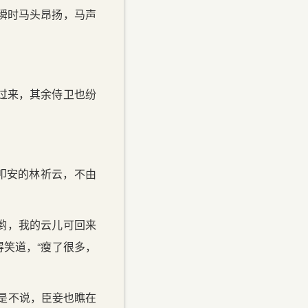
瞬时马头昂扬，马声
过来，其余侍卫也纷
叩安的林祈云，不由
啊哟，我的云儿可回来
得笑道，“瘦了很多，
是不说，臣妾也瞧在