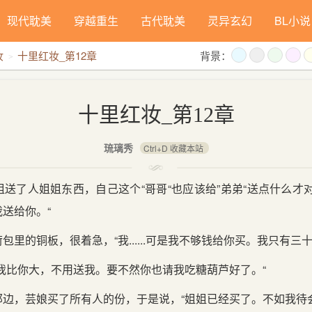
现代耽美
穿越重生
古代耽美
灵异玄幻
BL小说
妆
十里红妆_第12章
背景：
十里红妆_第12章
琉璃秀
Ctrl+D 收藏本站
送了人姐姐东西，自己这个“哥哥“也应该给”弟弟“送点什么才
送给你。“
里的铜板，很着急，“我......可是我不够钱给你买。我只有三十
我比你大，不用送我。要不然你也请我吃糖葫芦好了。“
边，芸娘买了所有人的份，于是说，“姐姐已经买了。不如我待