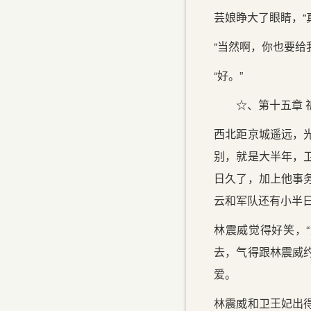
芸娘睁大了眼睛，“
“当然啊，你也要给
“好。”
☆、第十五章 
西北距京城遥远，
别，就是大半年，
日久了，加上他事
云和军队还有小半
林震威觉得好笑，
去，气得跟林震威
爱。
林震威和卫王妃出