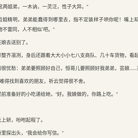
这两姐弟，一木讷，一灵泛，性子大异。”
姐姐精明，弟弟能蠢得到哪里去，指不定装样子哄你呢！嘴上却
物不雷同，人不相似’吧。”
芸娘去送别了。
容整齐凛冽，身后还跟着大大小小七八支商队、几十车货物，看
忧愁：弟弟要照顾好自己，恒哥儿要照顾好我弟弟，芸娘......芸娘..
”难得找到喜欢的朋友，祈云觉得很不舍。
前准备好的小吃递给她，“好。我娘做的，你路上吃。”
云上轿，吩咐起程了。
里探出头，“我会给你写信。”