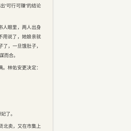
出“可行可赚”的结论
书人眼里，两人出身
不用说了，她娘亲就
子了，一旦饿肚子，
不谋而合。
满。林佑安更决定：
母妃了。
货北卖，又在市集上