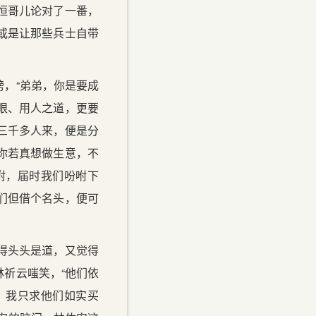
恒哥儿论对了一番，
.又或是让那些兵士自带
，“弟弟，你是要成
眼、用人之道，更要
三千多人来，便是分
你若真想做生意，不
附，届时我们吩咐下
们但借个名头，便可
得头头是道，又觉得
祈云嗤笑，“他们依
，我只求他们如实买