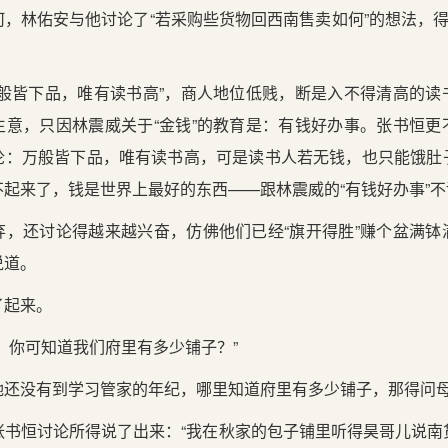
，林佑安与他讨论了“若采购些货物回西南售卖如何”的想法，得
万般皆下品，唯有读书高”，商人地位低贱，断是入不得清高的读
生意，只因林震威关于“金钱”的教育是：有钱好办事。张书恒更
论：万般皆下品，唯有读书高，可是读书人若无钱，也只能饿肚
起来了，钱是世界上最好的东西——跟林震威的“有钱好办事”
弃，还讨论得越来越兴奋，仿佛他们已经“旗开得胜”赚个盆满钵
说道。
了起来。
，你可知道我们府里有多少铺子？”
她还没有到学习管家的年纪，哪里知道府里有多少铺子，那得问
张书恒讨论所得说了出来：“我在秋家的包子铺里听得昊哥儿说南