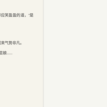
应笑盈盈的道，“是
起来气势非凡。
....