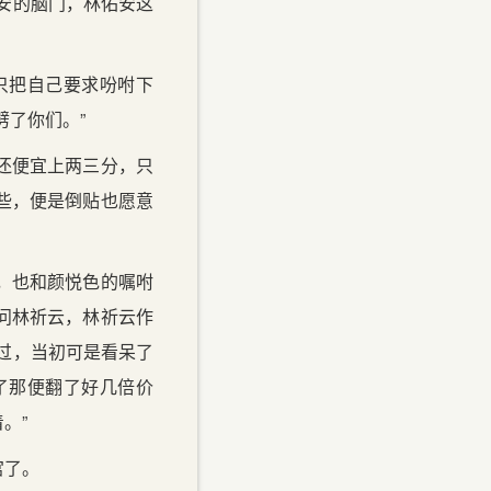
安的脑门，林佑安这
只把自己要求吩咐下
劈了你们。”
还便宜上两三分，只
些，便是倒贴也愿意
，也和颜悦色的嘱咐
问林祈云，林祈云作
过，当初可是看呆了
了那便翻了好几倍价
。”
宫了。