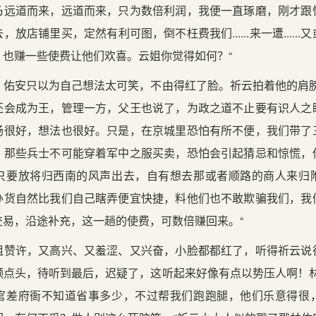
乃远道而来，远道而来，只为数倍利润，我便一直琢磨，刚才跟
放店铺里买，定然有利可图，倒不枉费我们......来一遭.....
，也赚一些使费让他们欢喜。云姐你觉得如何？“
，佑安只以为自己想法太可笑，不由得红了脸。祈云拍着他的肩膀
还会成为王，管理一方，父王也说了，为政之道不止要有识人之
肠很好，想法也很好。只是，在京城里恐怕有所不便，我们带了
，那些兵士不可能穿着军中之服买卖，恐怕会引起猜忌和惊慌，
只要放将归西南的风声出去，自有想去那或者顺路的商人来归
办货自然比我们自己瞎弄便宜快捷，料他们也不敢欺骗我们，我
交易，沿途补充，这一趟的使费，可数倍赚回来。“
姐赞许，又高兴、又羞涩、又兴奋，小脸都都红了，听得祈云说
频点头，待听到最后，迟疑了，这听起来好像有点以势压人啊！林
官差府衙不知道省事多少，不过帮我们跑跑腿，他们乐意得很