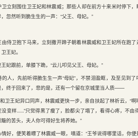
护卫立刻围住卫王妃和林震威；那些人却在前方十来米时停下，
，忽然听到脆生生的一声：“父王、母妃。”
正由侍卫抱下马来，立刻撒开蹄子朝着林震威和卫王妃所在跑了
，卫王妃。
王妃跟前，单膝下跪，“云儿叩见父王、母妃。”
持的人，先前听得脆生生一声“母妃”，不禁泪盈眶，及至见到了
是，终于回来了，悲的是，还有一个留在京城里当人质——
威和卫王妃异口同声，林震威更快一步，亲自扶起了林祈云，“
没变样......”只觉得黑了瘦了，脸都尖了塌了，看得心疼，不由
颠簸的苦头，夫人你可得好生将养她。”
心情好，便笑着瞟了林震威一眼，嗔道：“王爷说得哪里话，你便