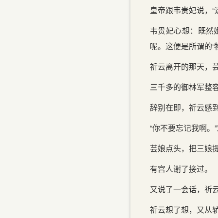
皇帝跟韦贵妃说，“
韦贵妃心想：既然
呢。这便是所谓的‘
祈云离开的那天，
三千多的御林军整
辞别在即，祈云感到很
“你不要忘记我啊。
芸娘点头，把三娘提
有宫人谢了接过。
又说了一会话，祈
祈云想了想，又从轿