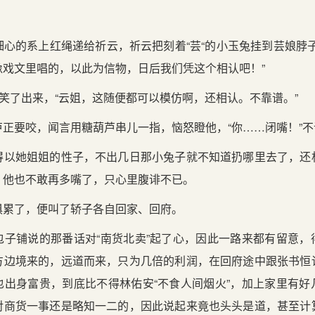
心的系上红绳递给祈云，祈云把刻着“芸“的小玉兔挂到芸娘脖
像戏文里唱的，以此为信物，日后我们凭这个相认吧！”
的笑了出来，“云姐，这随便都可以模仿啊，还相认。不靠谱。”
正要咬，闻言用糖葫芦串儿一指，恼怒瞪他，“你……闭嘴！”
得以她姐姐的性子，不出几日那小兔子就不知道扔哪里去了，还
，他也不敢再多嘴了，只心里腹诽不已。
俱累了，便叫了轿子各自回家、回府。
包子铺说的那番话对“南货北卖”起了心，因此一路来都有留意，
方边境来的，远道而来，只为几倍的利润，在回府途中跟张书恒
也出身富贵，到底比不得林佑安“不食人间烟火”，加上家里有好
对商货一事还是略知一二的，因此说起来竟也头头是道，甚至计