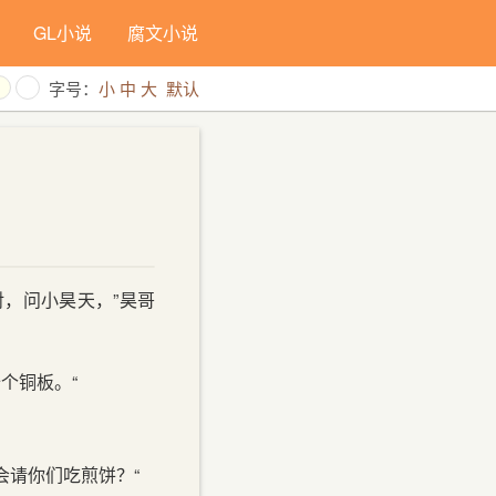
GL小说
腐文小说
字号：
小
中
大
默认
对，问小昊天，”昊哥
个铜板。“
会请你们吃煎饼？“