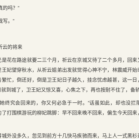
真的吗？”
我写。”
祈云的将来
光是花在路途就要二三个月，祈云在京城又待了二个多月，回来
卫王妃望穿秋水，从祈云姐弟出发就觉得心神不宁，林震威开始
务繁忙，倒还好，倒是卫王妃日子越久，挂念忧虑越甚，这一日
日就到城了，卫王妃又惊又喜，心焦之下，再也按耐不住了，备
“她终究会回来的，你又何必急于一时。”话虽如此，却也没拦
约了打围棋游玩的柳妃跳脚：早不回来晚不回来，偏生今天回来
得城外没多久，忽见到前方十几快马疾驰而来，马上人一式黑衫