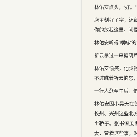
林佑安点头，“好。”
店主刻好了字，还细
你的放我这里。就
林佑安听得“噗哧”
祈云拿过一串糖葫芦
林佑安偷笑，他觉
不过瞧着祈云恼怒
一行人逛至午后，
林佑安因小昊天在
长州、兴州这些北
个轿子。张书恒虽
妻，管着这些事，