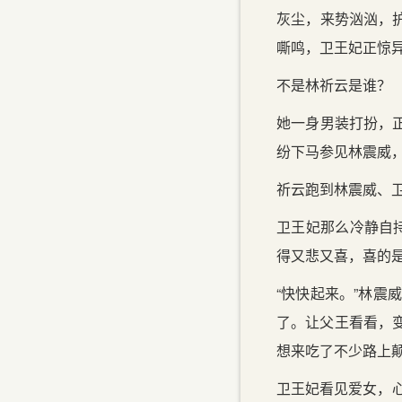
灰尘，来势汹汹，
嘶鸣，卫王妃正惊异
不是林祈云是谁？
她一身男装打扮，
纷下马参见林震威
祈云跑到林震威、卫
卫王妃那么冷静自
得又悲又喜，喜的
“快快起来。”林震
了。让父王看看，变
想来吃了不少路上
卫王妃看见爱女，