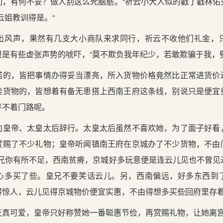
们，有何不妥？做人别这么死脑筋。“祈云小大人似的戳了戳林佑
云姐教训得是。“
出风声，果然有几支大小商队来求同行，祈云不收他们礼金，
是有些虚张声势的唬吓，“莫不欺负我年纪少，若敢欺骗于我，
喏的，皆把事情办得妥当漂亮，所入货物价格竟然比正常进货价
卖货物的，皆想着有备无患搭上西南王府这条线，别说只是便宜
寻不着门路呢。
向皇帝、太皇太后辞行。太皇太后虽然不喜欢她，为了面子好看
赏赐了不少礼物；皇帝听闻镇南王府在京城办了不少货物，不由
皇兄你有所不足，西南贫瘠，京城好多玩意便是连云儿见也不曾见
心多买了些。皇兄不要笑话云儿。另，西南偏远，好多东西到
得惊人，云儿见得京城物价便宜实惠，不由得想多买些回府里存着
天真可爱，皇帝只好称赞她一番聪惠节俭，再赏赐礼物，让她离