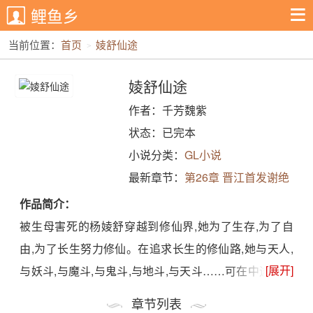
鲤鱼乡
当前位置：
首页
婈舒仙途
婈舒仙途
作者：千芳魏紫
状态：已完本
小说分类：
GL小说
最新章节：
第26章 晋江首发谢绝
转载！
作品简介：
被生母害死的杨婈舒穿越到修仙界,她为了生存,为了自
由,为了长生努力修仙。在追求长生的修仙路,她与天人,
[展开]
与妖斗,与魔斗,与鬼斗,与地斗,与天斗……可在中途时突
然从重生的女配口中得知自己原本是女主文中的炮灰女
章节列表