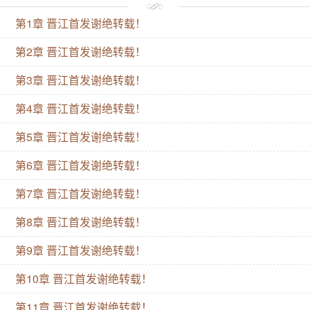
配,同样也是女配逆袭文中的炮灰……原文女主：你就是
第1章 晋江首发谢绝转载！
个女配。重生女配：那贱.人说得不错,你就是炮灰女
配。炮灰女配！杨婈舒冷笑：你说我是炮灰我就是炮灰
第2章 晋江首发谢绝转载！
吗？我偏要说我命由我,不由人,更不由天。谁都别想主
第3章 晋江首发谢绝转载！
宰她的命运。她才是她命运的主角。再说了,谁炮灰谁还
第4章 晋江首发谢绝转载！
说不定呢。.婈舒仙途.公告：本文将于12月某21周六入
V,届时三更,请大家继续支持！听说收藏专栏可以增加积
第5章 晋江首发谢绝转载！
分,某紫恳请走过路过的亲亲们随意手滑收藏专栏啊！：
第6章 晋江首发谢绝转载！
千芳涧新文正日更中：婈舒仙途新文正日更中：想当路
第7章 晋江首发谢绝转载！
甲人[快穿]已完结清穿文：清穿之贵人升职记已完结快
第8章 晋江首发谢绝转载！
穿文：不孝子（快穿）已完结综穿文：在红楼当丫鬟
[综]已完结清穿文：清穿之郭格格已完结清穿文：重生
第9章 晋江首发谢绝转载！
清宫之为敬嫔已完结清穿文：清熙宫渡靖风华已完结同
第10章 晋江首发谢绝转载！
人文：红楼之林家大小姐已完结同人文：重生之黄药师
第11章 晋江首发谢绝转载！